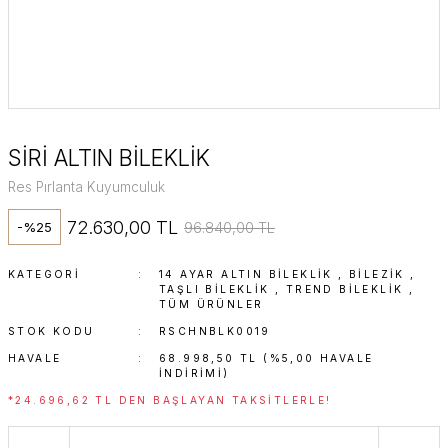
SİRİ ALTIN BİLEKLİK
Res Pırlanta Kuyumculuk
72.630,00 TL
96.840,00 TL
-%25
KATEGORI
14 AYAR ALTIN BILEKLIK
,
BİLEZİK
,
TAŞLI BILEKLIK
,
TREND BILEKLIK
,
TÜM ÜRÜNLER
STOK KODU
RSCHNBLK0019
HAVALE
68.998,50 TL (%5,00 HAVALE
INDIRIMI)
*24.696,62 TL DEN BAŞLAYAN TAKSITLERLE!