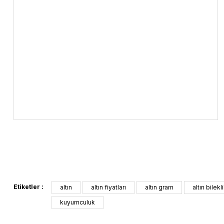
Etiketler :
altın
altın fiyatları
altın gram
altın bilekl
kuyumculuk