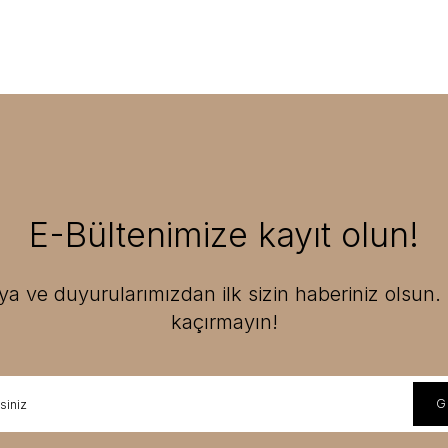
E-Bültenimize kayıt olun!
 ve duyurularımızdan ilk sizin haberiniz olsun. F
kaçırmayın!