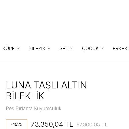
KÜPE
BİLEZİK
SET
ÇOCUK
ERKEK
LUNA TAŞLI ALTIN
BİLEKLİK
Res Pırlanta Kuyumculuk
73.350,04 TL
97.800,05 TL
-%25