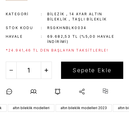
KATEGORI
BİLEZİK
,
14 AYAR ALTIN
BILEKLIK
,
TAŞLI BILEKLIK
STOK KODU
RSGKHNBLK0034
HAVALE
69.682,53 TL (%5,00 HAVALE
INDIRIMI)
*24.941,46 TL DEN BAŞLAYAN TAKSITLERLE!
Sepete Ekle
ik
altın bileklik modelleri
altın bileklik modelleri 2023
altın b