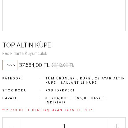
TOP ALTIN KÜPE
Res Pırlanta Kuyumculuk
37.584,00 TL
50.112,00 TL
-%25
KATEGORI
TÜM ÜRÜNLER
,
KÜPE
,
22 AYAR ALTIN
KÜPE
,
SALLANTILI KÜPE
STOK KODU
RSBHDRKP001
HAVALE
35.704,80 TL (%5,00 HAVALE
INDIRIMI)
*12.779,81 TL DEN BAŞLAYAN TAKSITLERLE!