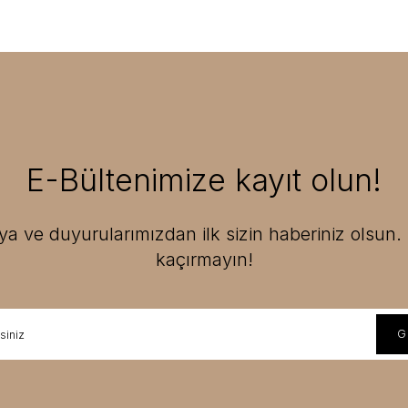
E-Bültenimize kayıt olun!
 ve duyurularımızdan ilk sizin haberiniz olsun. F
kaçırmayın!