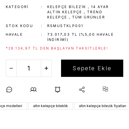
KATEGORI
KELEPÇE BILEZIK
,
14 AYAR
ALTIN KELEPÇE
,
TREND
KELEPÇE
,
TÜM ÜRÜNLER
STOK KODU
RSMUSTKLP001
HAVALE
73.017,03 TL (%5,00 HAVALE
INDIRIMI)
*26.134,97 TL DEN BAŞLAYAN TAKSITLERLE!
Sepete Ekle
epçe modelleri
altın kelepçe bileklik
altın kelepçe bilezik fiyatları