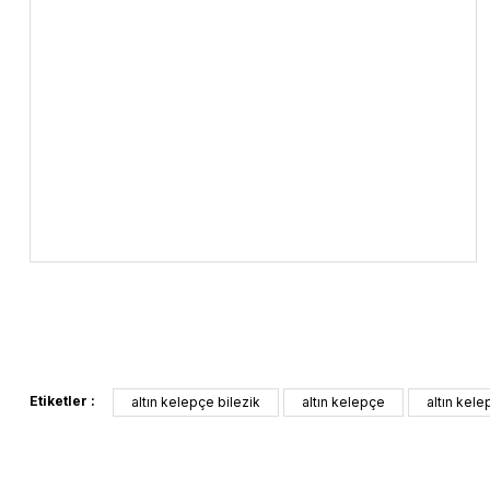
Etiketler :
altın kelepçe bilezik
altın kelepçe
altın kel