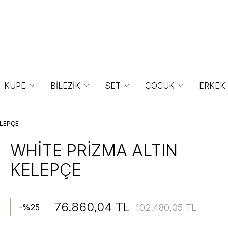
KÜPE
BİLEZİK
SET
ÇOCUK
ERKEK
ELEPÇE
WHİTE PRİZMA ALTIN
KELEPÇE
76.860,04 TL
102.480,05 TL
-%25