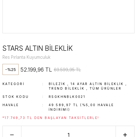
STARS ALTIN BİLEKLİK
Res Pırlanta Kuyumculuk
52.199,96 TL
69.599,95 TL
-%25
KATEGORI
BİLEZİK
,
14 AYAR ALTIN BILEKLIK
,
TREND BILEKLIK
,
TÜM ÜRÜNLER
STOK KODU
RSGKHNBLK0021
HAVALE
49.589,97 TL (%5,00 HAVALE
INDIRIMI)
*17.749,73 TL DEN BAŞLAYAN TAKSITLERLE!