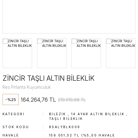
Fantezi Yüzük
Yarım Tur
Minimal Yüzükle
Renkli Taşlı Yüz
ZİNCİR TAŞLI ALTIN BİLEKLİK
Res Pırlanta Kuyumculuk
164.264,76 TL
219.019,68 TL
-%25
KATEGORI
BİLEZİK
,
14 AYAR ALTIN BILEKLIK
,
TAŞLI BILEKLIK
STOK KODU
RSALYBLK009
HAVALE
156.051,52 TL (%5,00 HAVALE