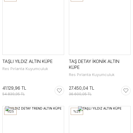
TAŞLI YILDIZ ALTIN KÜPE
TAŞ DETAY İKONİK ALTIN
KÜPE
Res Pırlanta Kuyumculuk
Res Pırlanta Kuyumculuk
41.129,96 TL
27.450,04 TL
54.839,95 TL
36.600,05 TL
%25
%25