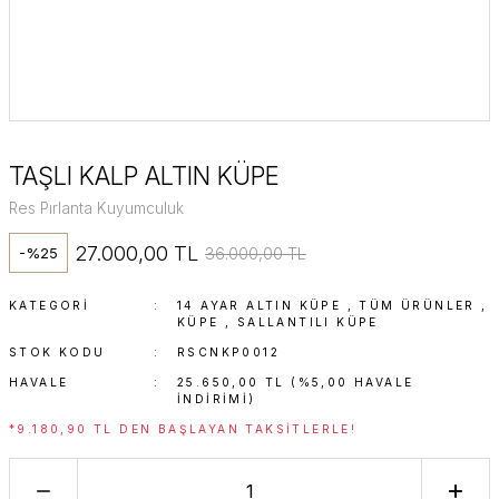
TAŞLI KALP ALTIN KÜPE
Res Pırlanta Kuyumculuk
27.000,00 TL
36.000,00 TL
-%25
KATEGORI
14 AYAR ALTIN KÜPE
,
TÜM ÜRÜNLER
,
KÜPE
,
SALLANTILI KÜPE
STOK KODU
RSCNKP0012
HAVALE
25.650,00 TL (%5,00 HAVALE
INDIRIMI)
*9.180,90 TL DEN BAŞLAYAN TAKSITLERLE!