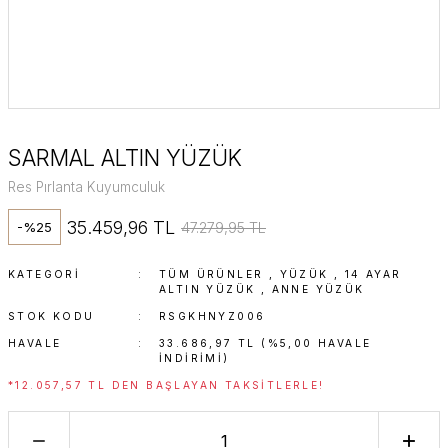
SARMAL ALTIN YÜZÜK
Res Pırlanta Kuyumculuk
35.459,96 TL
47.279,95 TL
-%25
KATEGORI
TÜM ÜRÜNLER
,
YÜZÜK
,
14 AYAR
ALTIN YÜZÜK
,
ANNE YÜZÜK
STOK KODU
RSGKHNYZ006
HAVALE
33.686,97 TL (%5,00 HAVALE
INDIRIMI)
*12.057,57 TL DEN BAŞLAYAN TAKSITLERLE!