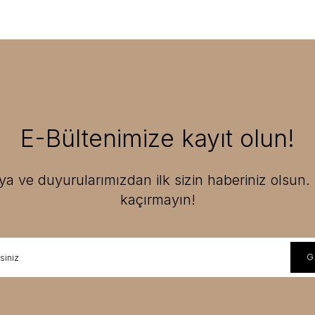
E-Bültenimize kayıt olun!
 ve duyurularımızdan ilk sizin haberiniz olsun. F
kaçırmayın!