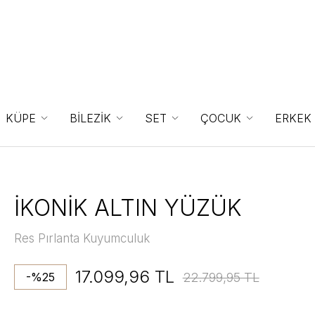
KÜPE
BİLEZİK
SET
ÇOCUK
ERKEK
İKONİK ALTIN YÜZÜK
Res Pırlanta Kuyumculuk
17.099,96 TL
22.799,95 TL
-%25