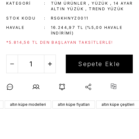
KATEGORI
TÜM ÜRÜNLER
,
YÜZÜK
,
14 AYAR
ALTIN YÜZÜK
,
TREND YÜZÜK
STOK KODU
RSGKHNYZ0011
HAVALE
16.244,97 TL (%5,00 HAVALE
INDIRIMI)
*5.814,56 TL DEN BAŞLAYAN TAKSITLERLE!
Sepete Ekle
altın küpe modelleri
altın küpe fiyatları
altın küpe çeşitleri