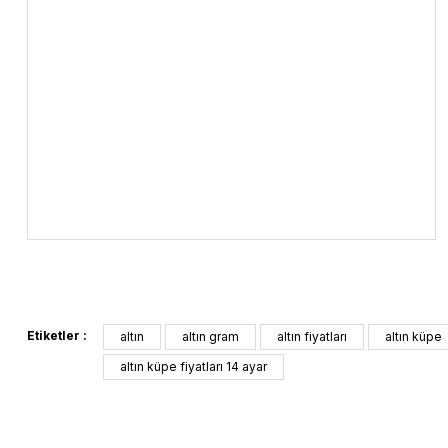
Etiketler :
altın
altın gram
altın fiyatları
altın küpe
altın küpe fiyatları 14 ayar