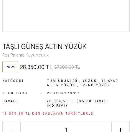
TAŞLI GÜNEŞ ALTIN YÜZÜK
Res Pırlanta Kuyumculuk
28.350,00 TL
37.800,00 TL
-%25
KATEGORI
TÜM ÜRÜNLER
,
YÜZÜK
,
14 AYAR
ALTIN YÜZÜK
,
TREND YÜZÜK
STOK KODU
RSGKHNYZ0017
HAVALE
26.932,50 TL (%5,00 HAVALE
INDIRIMI)
*9.639,95 TL DEN BAŞLAYAN TAKSITLERLE!