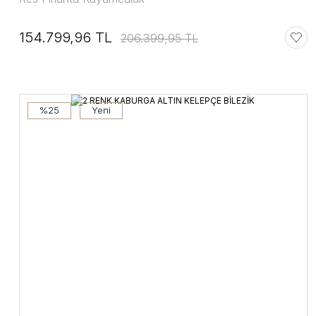
154.799,96 TL
206.399,95 TL
%25
Yeni