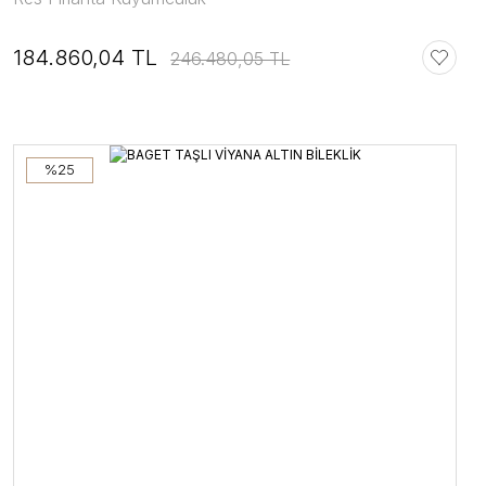
184.860,04 TL
246.480,05 TL
%25