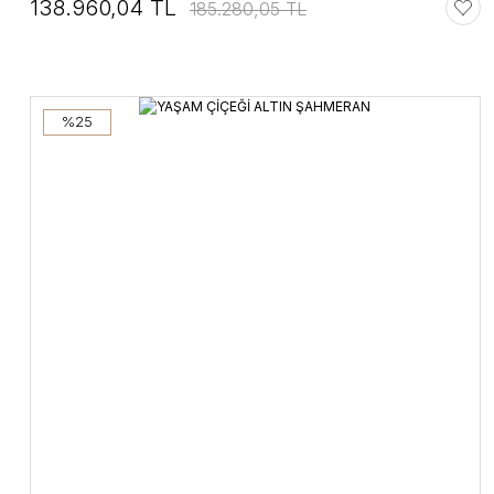
138.960,04 TL
185.280,05 TL
%25