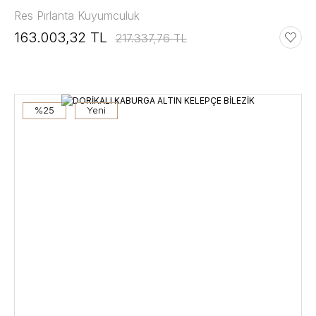
Res Pırlanta Kuyumculuk
163.003,32 TL
217.337,76 TL
%25
Yeni