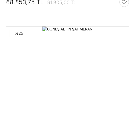
68.853,75 TL
91.805,00 TL
%25