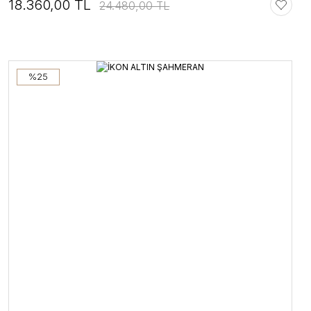
18.360,00 TL
24.480,00 TL
%25